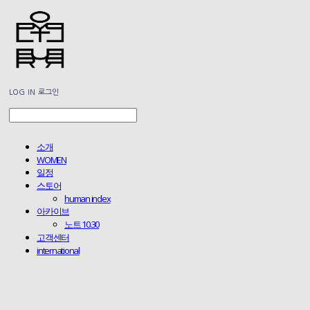
LOG IN
로그인
소개
WOMEN
일정
스토어
human index
아카이브
노트 10.30
고객센터
international