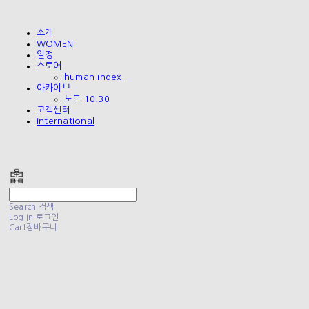
소개
WOMEN
일정
스토어
human index
아카이브
노트 10.30
고객센터
international
폴리테루 POLYTERU
Search
검색
Log In
로그인
Cart
장바구니