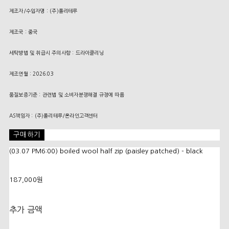
제조자/수입자명 : (주)폴리테루
제조국 : 중국
세탁방법 및 취급시 주의사항 : 드라이클리닝
제조연월 : 2026.03
품질보증기준 : 관련법 및 소비자분쟁해결 규정에 따름
AS책임자 : (주)폴리테루/온라인고객센터
구매하기
(03.07 PM6:00) boiled wool half zip (paisley patched) - black
187,000원
추가 금액