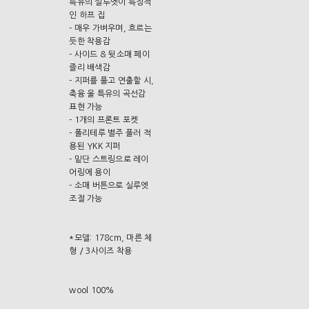
특유의 실루엣이 특징적
인 하프 집
- 매우 가벼우며, 흐르는
듯한 착용감
- 사이드 & 뒷소매 페이
즐리 배색감
- 지퍼를 풀고 연출할 시,
축융 울 특유의 곡선감
표현 가능
- 1개의 프론트 포켓
- 폴리테루 별주 풀러 적
용된 YKK 지퍼
- 밑단 스트링으로 레이
어링에 용이
- 소매 버튼으로 실루엣
조절 가능
*모델: 178cm, 마른 체
형 / 3사이즈 착용
wool 100%