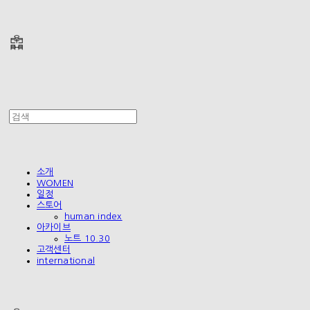
폴리테루 POLYTERU
소개
WOMEN
일정
스토어
human index
아카이브
노트 10.30
고객센터
international
폴리테루 POLYTERU