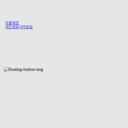
이용약관
개인정보처리방침
사업자정보확인
상호: 주식회사 폴리테루 | 대표: 박윤하 | 개인정보관리책임자: 박윤하 | 이메일:
office@polyteru.com
주소: 6F, 5, Yeonmujang 19-gil, Seongdong-gu, Seoul, Republic of Korea | 사업
자등록번호:
688-88-01923
| 통신판매:
2024-서울성동-0401
| 호스팅제공자: (주)식스
샵