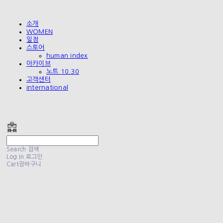
소개
WOMEN
일정
스토어
human index
아카이브
노트 10.30
고객센터
international
폴리테루 POLYTERU
Search
검색
Log In
로그인
Cart
장바구니