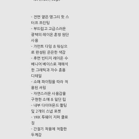
- 전면 옅은 앵그리 핫 스
터프 프린팅
- 부드럽고 고급스러운
광택의 레이온 혼방 원단
사용
- 가먼트 다잉 & 워싱으
로 완성된 은은한 색감
- 후면 빈티지 레이온 수
베니어 베이스로 재해석
한 그래픽과 자수 혼용
디테일
- 소매 파이핑을 따라 적
용된 셔링
- 자연스러운 사용감을
구현한 소매 & 밑단 립
- 내부 다이아몬드 퀼팅
및 2개의 스냅 포켓
- YKK 투웨이 지퍼 클로
징
- 간절기 착용에 적합한
두께감