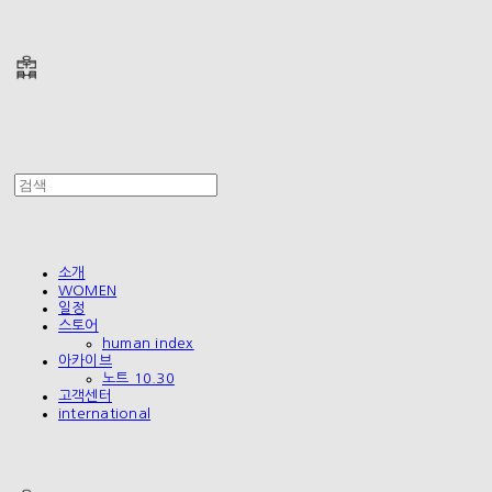
폴리테루 POLYTERU
소개
WOMEN
일정
스토어
human index
아카이브
노트 10.30
고객센터
international
폴리테루 POLYTERU