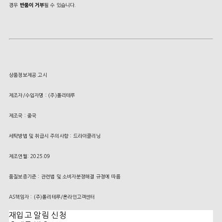
경우
반품이 거부
될 수 있습니다.
상품정보제공 고시
제조자/수입자명 : (주)폴리테루
제조국 : 중국
세탁방법 및 취급시 주의사항 : 드라이클리닝
제조연월: 2025.09
품질보증기준 : 관련법 및 소비자분쟁해결 규정에 따름
AS책임자 : (주)폴리테루/온라인고객센터
재입고 알림 신청