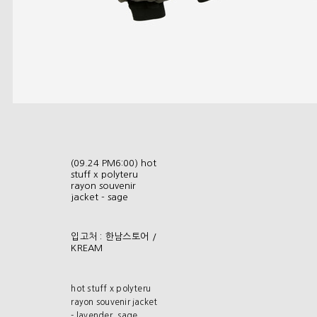
(09.24 PM6:00) hot
stuff x polyteru
rayon souvenir
jacket - sage
입고처 : 한남스토어 /
KREAM
hot stuff x polyteru
rayon souvenir jacket
- lavender, sage