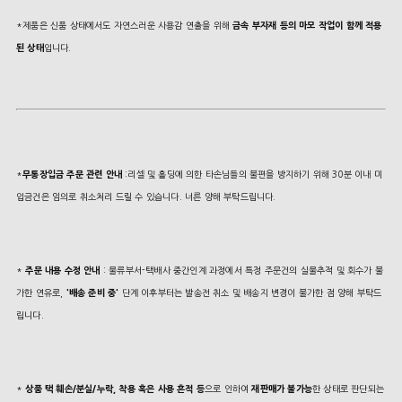
*제품은 신품 상태에서도 자연스러운 사용감 연출을 위해
금속 부자재 등의 마모 작업이 함께 적용
된 상태
입니다.
*
무통장입금 주문 관련 안내
:리셀 및 홀딩에 의한 타손님들의 불편을 방지하기 위해 30분 이내 미
입금건은 임의로 취소처리 드릴 수 있습니다. 너른 양해 부탁드립니다.
*
주문 내용 수정 안내
: 물류부서-택배사 중간인계 과정에서 특정 주문건의 실물추적 및 회수가 불
가한 연유로,
'배송 준비 중'
단계 이후부터는 발송전 취소 및 배송지 변경이 불가한 점 양해 부탁드
립니다.
*
상품 택 훼손/분실/누락, 착용 혹은 사용 흔적 등
으로 인하여
재판매가 불가능
한 상태로 판단되는