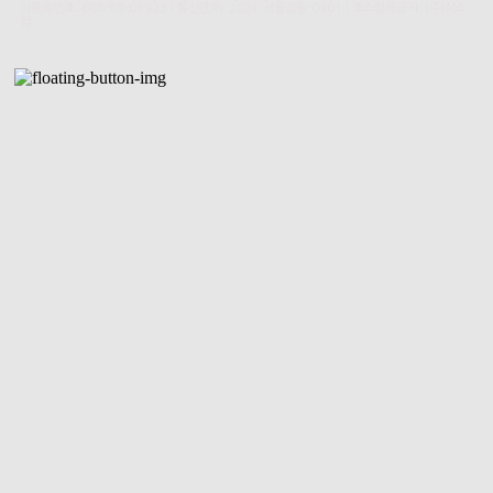
자등록번호:
688-88-01923
| 통신판매:
2024-서울성동-0401
| 호스팅제공자: (주)식스
샵