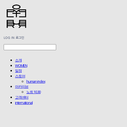
LOG IN
로그인
소개
WOMEN
일정
스토어
human index
아카이브
노트 10.30
고객센터
international