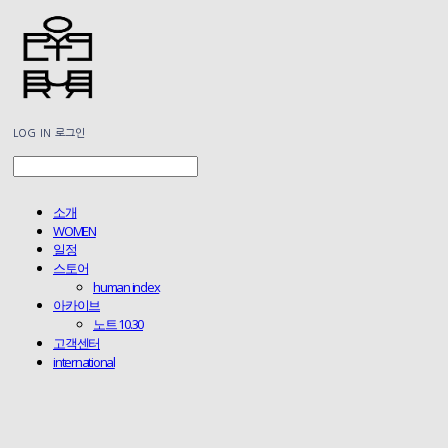
LOG IN
로그인
소개
WOMEN
일정
스토어
human index
아카이브
노트 10.30
고객센터
international