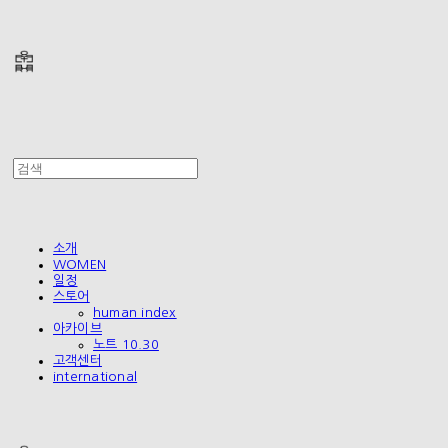
폴리테루 POLYTERU
소개
WOMEN
일정
스토어
human index
아카이브
노트 10.30
고객센터
international
폴리테루 POLYTERU