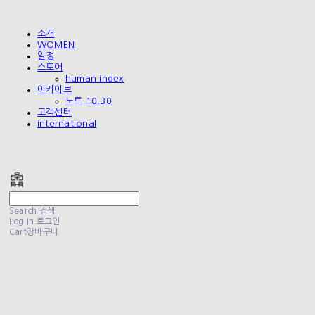
소개
WOMEN
일정
스토어
human index
아카이브
노트 10.30
고객센터
international
폴리테루 POLYTERU
Search
검색
Log In
로그인
Cart
장바구니