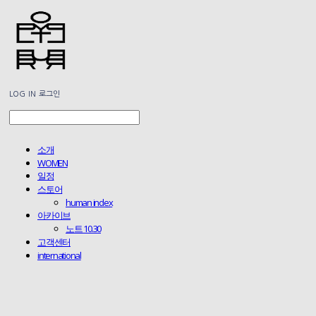
LOG IN
로그인
소개
WOMEN
일정
스토어
human index
아카이브
노트 10.30
고객센터
international