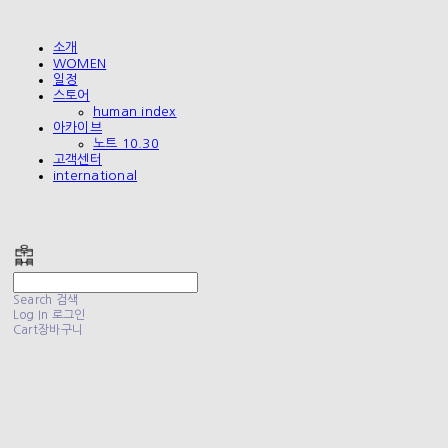
소개
WOMEN
일정
스토어
human index
아카이브
노트 10.30
고객센터
international
폴리테루 POLYTERU
Search
검색
Log In
로그인
Cart
장바구니