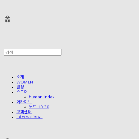
폴리테루 POLYTERU
소개
WOMEN
일정
스토어
human index
아카이브
노트 10.30
고객센터
international
폴리테루 POLYTERU