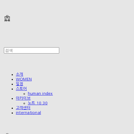
폴리테루 POLYTERU
소개
WOMEN
일정
스토어
human index
아카이브
노트 10.30
고객센터
international
폴리테루 POLYTERU