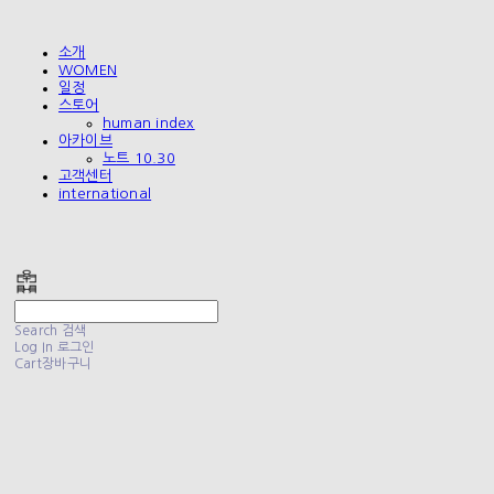
소개
WOMEN
일정
스토어
human index
아카이브
노트 10.30
고객센터
international
폴리테루 POLYTERU
Search
검색
Log In
로그인
Cart
장바구니