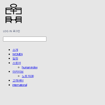
LOG IN
로그인
소개
WOMEN
일정
스토어
human index
아카이브
노트 10.30
고객센터
international