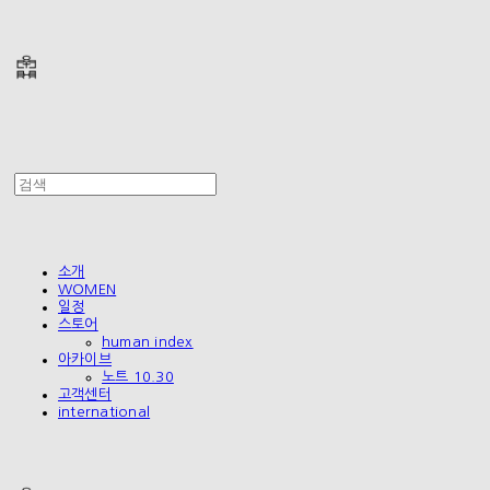
폴리테루 POLYTERU
소개
WOMEN
일정
스토어
human index
아카이브
노트 10.30
고객센터
international
폴리테루 POLYTERU