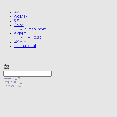
소개
WOMEN
일정
스토어
human index
아카이브
노트 10.30
고객센터
international
폴리테루 POLYTERU
Search
검색
Log In
로그인
Cart
장바구니