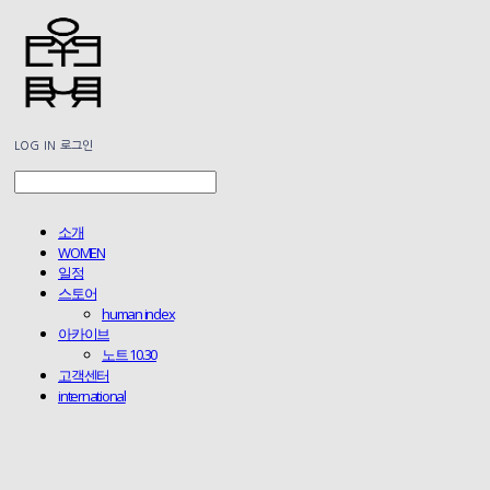
LOG IN
로그인
소개
WOMEN
일정
스토어
human index
아카이브
노트 10.30
고객센터
international