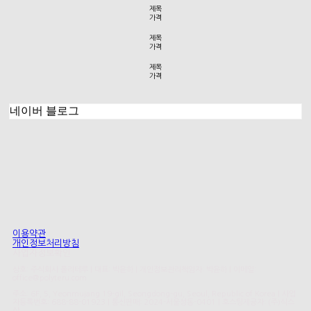
제목
가격
제목
가격
제목
가격
네이버 블로그
이용약관
개인정보처리방침
사업자정보확인
상호: 주식회사 폴리테루 | 대표: 박윤하 | 개인정보관리책임자: 박윤하 | 이메일:
office@polyteru.com
주소: 6F, 5, Yeonmujang 19-gil, Seongdong-gu, Seoul, Republic of Korea | 사업
자등록번호:
688-88-01923
| 통신판매:
2024-서울성동-0401
| 호스팅제공자: (주)식스
샵