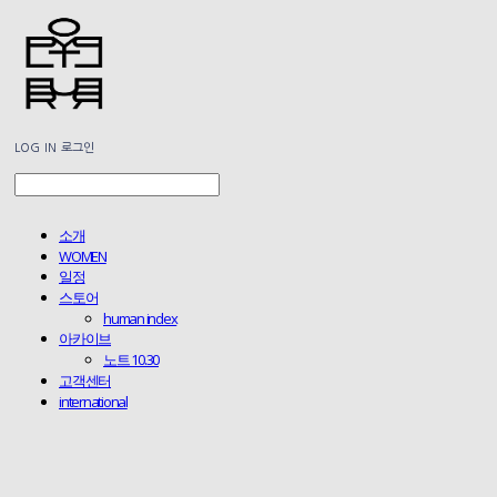
LOG IN
로그인
소개
WOMEN
일정
스토어
human index
아카이브
노트 10.30
고객센터
international