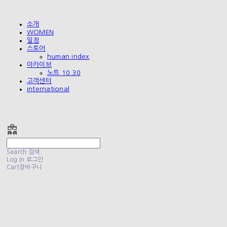
소개
WOMEN
일정
스토어
human index
아카이브
노트 10.30
고객센터
international
폴리테루 POLYTERU
Search
검색
Log In
로그인
Cart
장바구니