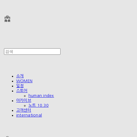
폴리테루 POLYTERU
소개
WOMEN
일정
스토어
human index
아카이브
노트 10.30
고객센터
international
폴리테루 POLYTERU